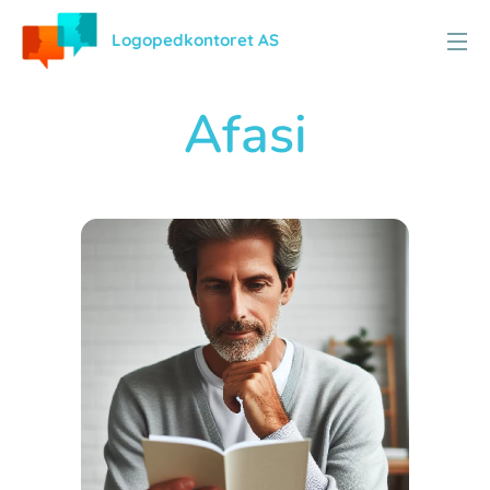
Logopedkontoret AS
Afasi