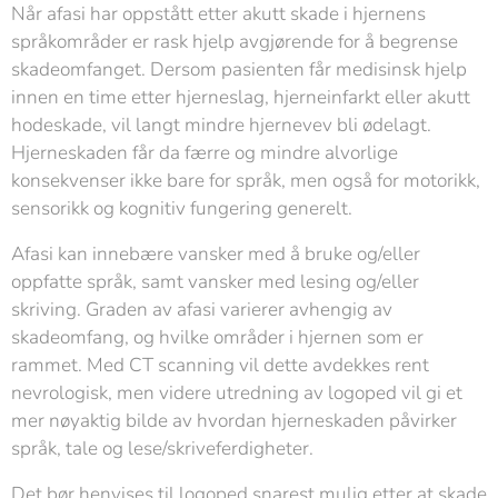
Når afasi har oppstått etter akutt skade i hjernens
språkområder er rask hjelp avgjørende for å begrense
skadeomfanget. Dersom pasienten får medisinsk hjelp
innen en time etter hjerneslag, hjerneinfarkt eller akutt
hodeskade, vil langt mindre hjernevev bli ødelagt.
Hjerneskaden får da færre og mindre alvorlige
konsekvenser ikke bare for språk, men også for motorikk,
sensorikk og kognitiv fungering generelt.
Afasi kan innebære vansker med å bruke og/eller
oppfatte språk, samt vansker med lesing og/eller
skriving. Graden av afasi varierer avhengig av
skadeomfang, og hvilke områder i hjernen som er
rammet. Med CT scanning vil dette avdekkes rent
nevrologisk, men videre utredning av logoped vil gi et
mer nøyaktig bilde av hvordan hjerneskaden påvirker
språk, tale og lese/skriveferdigheter.
Det bør henvises til logoped snarest mulig etter at skade