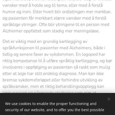
vansker med å holde seg til tema, eller med å forstå
humor og ironi. Etter hvert blir ordletingen mer merkbar,
og pasienten får merkbart større vansker med å forstå
språklige ytringer. Ofte blir ytringene til en person med
Alzheimer oppfattet som stadig mer meningsløse.
Det er viktig med en grundig kartlegging av
språkfunksjonen til pasienter med Alzheimers, både i
tidlig og senere faser av sykdommen. En logoped har
riktig kompetanse til å utføre språklig kartlegging, og bør
involveres i oppfølging av pasienten så raskt som mulig
etter at lege har stilt endelig diagnose. Man kan ikke
bremse sykdomsforløpet eller forhindre utvikling av
språkvansker, men et riktig behandlingsopplegg kan
lære pasient og pårørende strategier som gjør at
kommunikasjon kan opprettholdes så lenge som mulig.
We use cookies to enable the proper functioning and
security of our website, and to offer you the best possible