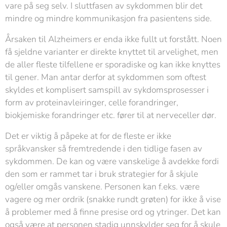
vare på seg selv. I sluttfasen av sykdommen blir det
mindre og mindre kommunikasjon fra pasientens side.
Årsaken til Alzheimers er enda ikke fullt ut forstått. Noen
få sjeldne varianter er direkte knyttet til arvelighet, men
de aller fleste tilfellene er sporadiske og kan ikke knyttes
til gener. Man antar derfor at sykdommen som oftest
skyldes et komplisert samspill av sykdomsprosesser i
form av proteinavleiringer, celle forandringer,
biokjemiske forandringer etc. fører til at nerveceller dør.
Det er viktig å påpeke at for de fleste er ikke
språkvansker så fremtredende i den tidlige fasen av
sykdommen. De kan og være vanskelige å avdekke fordi
den som er rammet tar i bruk strategier for å skjule
og/eller omgås vanskene. Personen kan f.eks. være
vagere og mer ordrik (snakke rundt grøten) for ikke å vise
å problemer med å finne presise ord og ytringer. Det kan
også være at personen stadig unnskylder seg for å skule