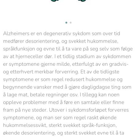
Alzheimers er en degenerativ sykdom som over tid
medfører desorientering, og svekket hukommelse,
språkfunksjon og evne til å ta vare på seg selv som følge
av at hjerneceller dør. I et tidlig stadium av sykdommen
er symptomene gjerne milde, etterfulgt av en gradvis-
og etterhvert merkbar forverring. Et av de tidligste
symptomene er som regel redusert hukommelse og
begynnende vansker med å gjøre dagligdagse ting som
å lage mat, betale regninger osv. I tillegg kan noen
oppleve problemer med å føre en samtale eller finne
fram på nye steder. Utover i sykdomsforløpet forverres
symptomene, og man ser som regel raskt økende
hukommelsessvikt, sterkt svekket språk-funksjon,
økende desorientering, og sterkt svekket evne til å ta